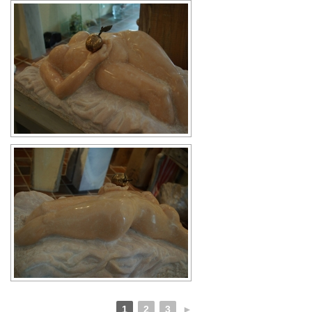
1
2
3
►