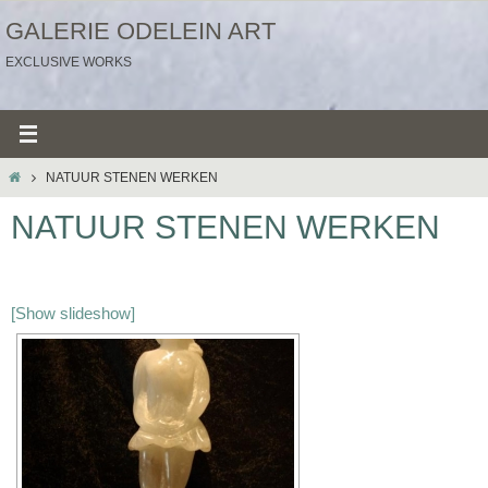
Ga
GALERIE ODELEIN ART
naar
EXCLUSIVE WORKS
de
inhoud
HOME
NATUUR STENEN WERKEN
NATUUR STENEN WERKEN
[Show slideshow]